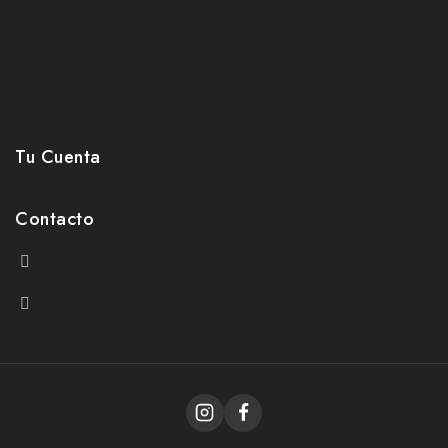
Sobre Nosotros
Contacto
Política de reembolsos y devoluciones
Políticas de privacidad
Tu Cuenta
Contacto
+54 9 261 279-6033
hola@idjeans.com.ar