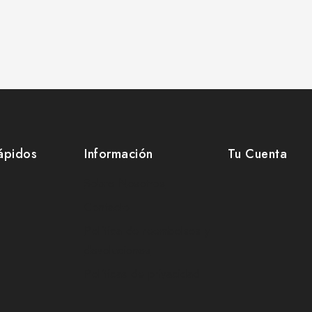
ápidos
Información
Tu Cuenta
Sobre Nosotros
Contacto
Política de reembolsos y
devoluciones
Políticas de privacidad