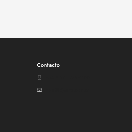
Contacto
+54 9 261 279-6033
hola@idjeans.com.ar