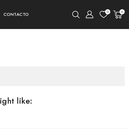
0
0
CONTACTO
ght like: