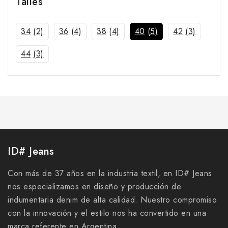
Talles
34
(2)
36
(4)
38
(4)
40
(5)
42
(3)
44
(3)
ID# Jeans
Con más de 37 años en la industria textil, en ID# Jeans
nos especializamos en diseño y producción de
indumentaria denim de alta calidad. Nuestro compromiso
con la innovación y el estilo nos ha convertido en una
marca referente en Argentina.