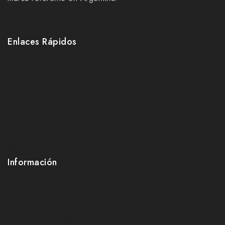
Enlaces Rápidos
Home
Jeans
Bermudas
Shorts
Faldas
Camisas
Información
Sobre Nosotros
Contacto
Política de reembolsos y devoluciones