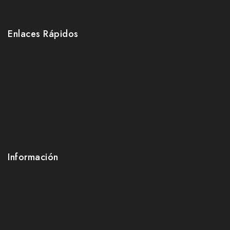
Enlaces Rápidos
Home
Jeans
Bermudas
Shorts
Faldas
Camisas
Información
Sobre Nosotros
Contacto
Política de reembolsos y devoluciones