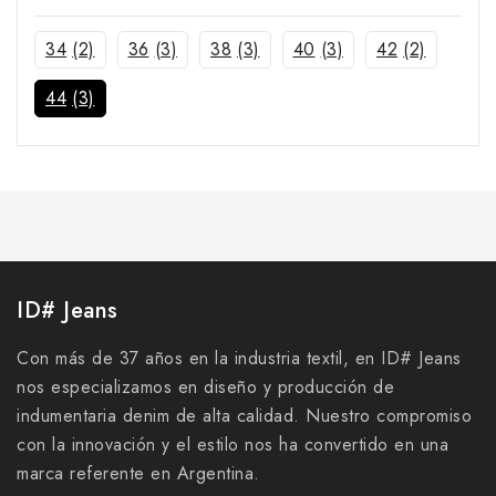
34
(2)
36
(3)
38
(3)
40
(3)
42
(2)
44
(3)
ID# Jeans
Con más de 37 años en la industria textil, en ID# Jeans
nos especializamos en diseño y producción de
indumentaria denim de alta calidad. Nuestro compromiso
con la innovación y el estilo nos ha convertido en una
marca referente en Argentina.