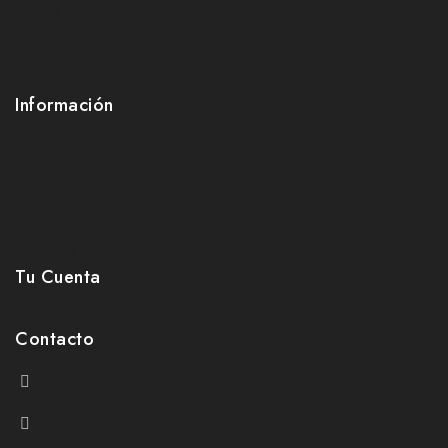
Shorts
Faldas
Camisas
Información
Sobre Nosotros
Contacto
Política de reembolsos y devoluciones
Políticas de privacidad
Tu Cuenta
Contacto
+54 9 261 279-6033
hola@idjeans.com.ar