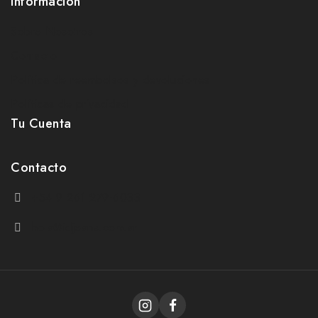
Información
Sobre Nosotros
Contacto
Política de reembolsos y devoluciones
Políticas de privacidad
Tu Cuenta
Contacto
+54 9 261 279-6033
hola@idjeans.com.ar