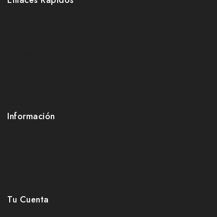
Home
Jeans
Bermudas
Shorts
Faldas
Camisas
Información
Sobre Nosotros
Contacto
Política de reembolsos y devoluciones
Políticas de privacidad
Tu Cuenta