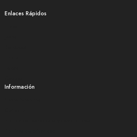
Enlaces Rápidos
Home
Jeans
Bermudas
Shorts
Faldas
Camisas
Información
Sobre Nosotros
Contacto
Política de reembolsos y devoluciones
Políticas de privacidad