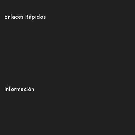
Enlaces Rápidos
Home
Jeans
Bermudas
Shorts
Faldas
Camisas
Información
Sobre Nosotros
Contacto
Política de reembolsos y devoluciones
Políticas de privacidad