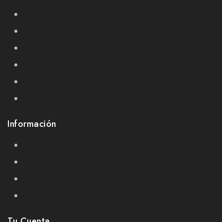
Home
Jeans
Bermudas
Shorts
Faldas
Camisas
Información
Sobre Nosotros
Contacto
Política de reembolsos y devoluciones
Políticas de privacidad
Tu Cuenta