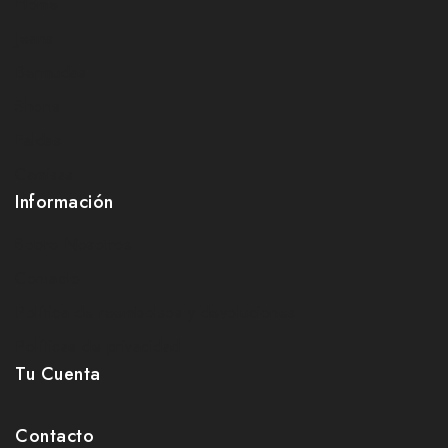
Home
Jeans
Bermudas
Shorts
Faldas
Camisas
Información
Sobre Nosotros
Contacto
Política de reembolsos y devoluciones
Políticas de privacidad
Tu Cuenta
Contacto