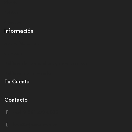
Shorts
Faldas
Camisas
Información
Sobre Nosotros
Contacto
Política de reembolsos y devoluciones
Políticas de privacidad
Tu Cuenta
Contacto
+54 9 261 279-6033
hola@idjeans.com.ar