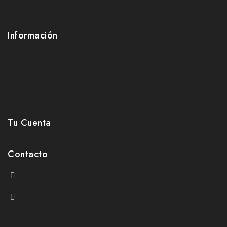
Faldas
Camisas
Información
Sobre Nosotros
Contacto
Política de reembolsos y devoluciones
Políticas de privacidad
Tu Cuenta
Contacto
+54 9 261 279-6033
hola@idjeans.com.ar