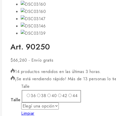
Art. 90250
$
66,260
- Envío gratis
14 productos vendidos en las últimas 3 horas.
¡Se está vendiendo rápido! Más de 13 personas lo tie
Talle
36
38
40
42
44
Talle
Limpiar