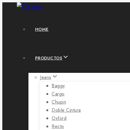
HOME
PRODUCTOS
Jeans
Baggy
Cargo
Chupin
Doble Cintura
Oxford
Recto