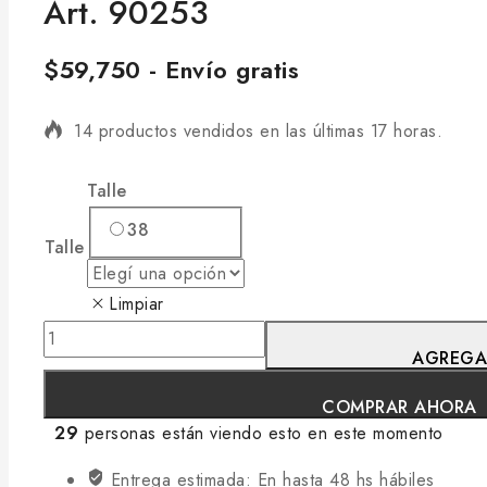
Art. 90253
$
59,750
- Envío gratis
14 productos vendidos en las últimas 17 horas.
¡Se está vendiendo rápido! Más de 17 personas lo ti
Talle
38
Talle
Limpiar
AGREGA
COMPRAR AHORA
29
personas están viendo esto en este momento
Entrega estimada:
En hasta 48 hs hábiles