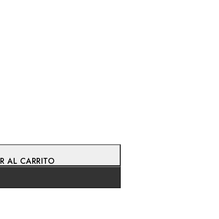
enen en su carrito.
R AL CARRITO