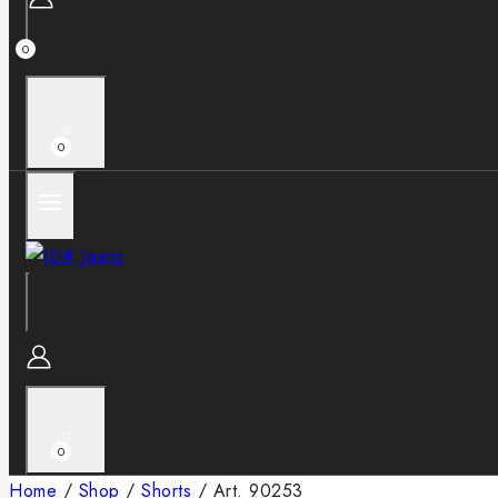
0
0
0
Home
/
Shop
/
Shorts
/
Art. 90253