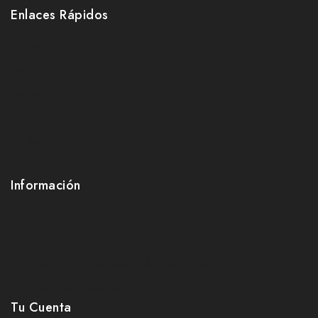
Enlaces Rápidos
Home
Jeans
Bermudas
Shorts
Faldas
Camisas
Información
Sobre Nosotros
Contacto
Política de reembolsos y devoluciones
Políticas de privacidad
Tu Cuenta