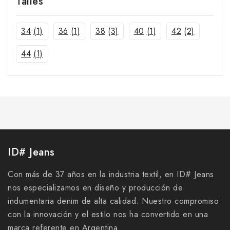
Talles
34
(1)
36
(1)
38
(3)
40
(1)
42
(2)
44
(1)
ID# Jeans
Con más de 37 años en la industria textil, en ID# Jeans
nos especializamos en diseño y producción de
indumentaria denim de alta calidad. Nuestro compromiso
con la innovación y el estilo nos ha convertido en una
marca referente en Argentina.